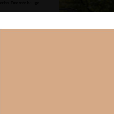
leiden. Eine sehr häufige
iner Fußheberschwäche durch die
en Bedürfnissen von
itliche Versorgungskonzepte
nd.
ller Elektrostimulation großes
enstimulator Bioness L300
hebemuskulatur über die
 auch für Patienten mit
 oder bei infantiler
über, was für sie persönlich
Bioness L300 Go
iner unverbindlichen
lator auszuprobieren.