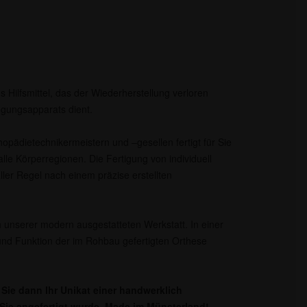
s Hilfsmittel, das der Wiederherstellung verloren
gungsapparats dient.
opädietechnikermeistern und –gesellen fertigt für Sie
lle Körperregionen. Die Fertigung von individuell
aller Regel nach einem präzise erstellten
 unserer modern ausgestatteten Werkstatt. In einer
nd Funktion der im Rohbau gefertigten Orthese
Sie dann Ihr Unikat einer handwerklich
r Sie angefertigt wurde. Made im Münsterland!