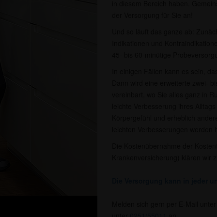
in diesem Bereich haben. Gemeins
der Versorgung für Sie an!
Und so läuft das ganze ab: Zunächs
Indikationen und Kontraindikatione
45- bis 60-minütige Probeversorgu
In einigen Fällen kann es sein, da
Dann wird eine erweiterte zwei- 
vereinbart, wo Sie alles ganz in R
leichte Verbesserung ihres Alltags
Körpergefühl und erheblich ande
leichten Verbesserungen werden hä
Die Kostenübernahme der Kostent
Krankenversicherung) klären wir 
Die Versorgung kann in jeder un
Melden sich gern per E-Mail unte
unter
0251/55011
an.