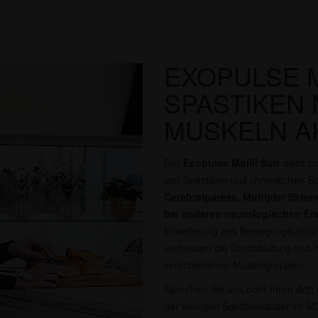
EXOPULSE MO
SPASTIKEN 
MUSKELN A
Der
Exopulse Mollii Suit
dient zu
von Spastiken und chronischen S
Cerebralparese, Multipler Skle
bei anderen neurologischen E
Erweiterung des Bewegungsumfangs
verbessert die Durchblutung und hi
verschiedenen Muskelgruppen.
Sprechen Sie uns oder Ihren Arzt e
der wenigen Sanitätshäuser im Mün