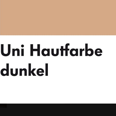
stattfinden.
gaeher.de
oder rufen Sie uns
reichen