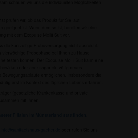
am schauen wir uns die individuellen Möglichkeiten
t prüfen wir, ob das Produkt für Sie laut
n geeignet ist. Wenn dem so ist, bereiten wir eine
ng mit dem Exopulse Mollii Suit vor.
ss die kurzzeitige Probeversorgung nicht ausreicht.
bis vierwöchige Probephase bei Ihnen zu Hause
uhe testen können. Der Exopulse Mollii Suit kann eine
 bewirken oder aber sogar ein völlig neues
re Bewegungsabläufe ermöglichen. Insbesondere die
ufig erst im Kontext des täglichen Lebens erfahren.
räger (gesetzliche Krankenkasse und private
zusammen mit Ihnen.​
serer Filialen im Münsterland stattfinden.
r
info@sanitaetshaus-gaeher.de
oder rufen Sie uns