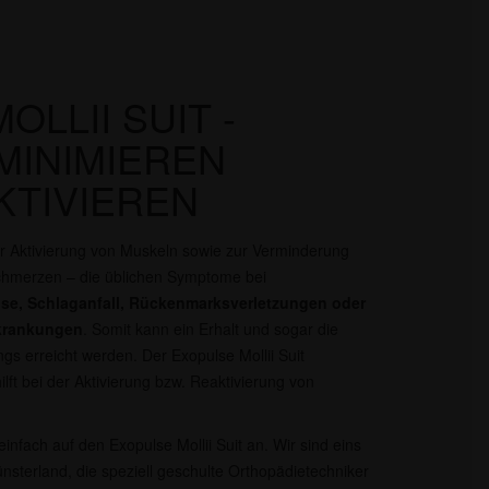
LLII SUIT -
MINIMIEREN
KTIVIEREN
r Aktivierung von Muskeln sowie zur Verminderung
chmerzen – die üblichen Symptome bei
rose, Schlaganfall, Rückenmarksverletzungen oder
rkrankungen
. Somit kann ein Erhalt und sogar die
 erreicht werden. Der Exopulse Mollii Suit
lft bei der Aktivierung bzw. Reaktivierung von
infach auf den Exopulse Mollii Suit an. Wir sind eins
sterland, die speziell geschulte Orthopädietechniker