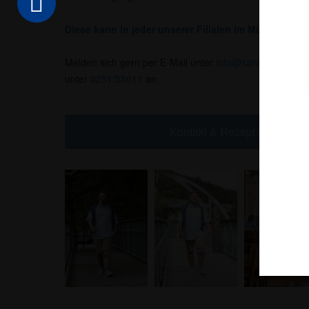
Diese kann in jeder unserer Filialen im Münsterland 
Melden sich gern per E-Mail unter
info@sanitaetshaus-
unter
0251/55011
an.
Kontakt & Rezept online ein