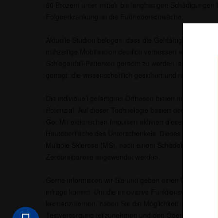
50 Prozent unter mittel- bis langfristigen Schädigungen 
Folgeerkrankung ist die Fußheberschwäche.
Aktuelle Studien belegen, dass die Gehfähigkeit bei e
frühzeitige Mobilisation deutlich verbessert wird. Um d
Schlaganfall-Patienten gerecht zu werden, sind ganzhe
gefragt, die wissenschaftlich gesichert und nachhaltig si
Die individuell gefertigten Orthesen bieten mit funktione
Potenzial. Auf dieser Technologie basiert der
Oberfläch
Go
. Mit elektrischen Impulsen aktiviert dieser die Fuß
Hautoberfläche des Unterschenkels. Dieses System kann
Multiple Sklerose (MS), nach einem Schädel-Hirn-Trauma
Zerebralparese angewendet werden.
Gerne informieren wir Sie und geben einen Überblick dar
infrage kommt. Um die innovative Funktionsweise des 
kennenzulernen, haben Sie die Möglichkeit, selbst an e
Testversorgung teilzunehmen und den Oberflächenstimu