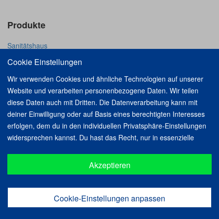
Produkte
Sanitätshaus
Orthopädietechnik
Cookie Einstellungen
Orthopädie-Schuhtechnik
Wir verwenden Cookies und ähnliche Technologien auf unserer
Rehatechnik
Website und verarbeiten personenbezogene Daten. Wir teilen
diese Daten auch mit Dritten. Die Datenverarbeitung kann mit
Unternehmen
deiner Einwilligung oder auf Basis eines berechtigten Interesses
erfolgen, dem du in den individuellen Privatsphäre-Einstellungen
Über uns
widersprechen kannst. Du hast das Recht, nur in essenzielle
Downloads
Services einzuwilligen und deine Einwilligung in der
Unsere Filialen
Datenschutzerklärung zu einem späteren Zeitpunkt zu ändern
Akzeptieren
Karriere
oder zu widerrufen.
Cookie-Einstellungen anpassen
Home
Unternehmen
Produkte
Unsere Filialen