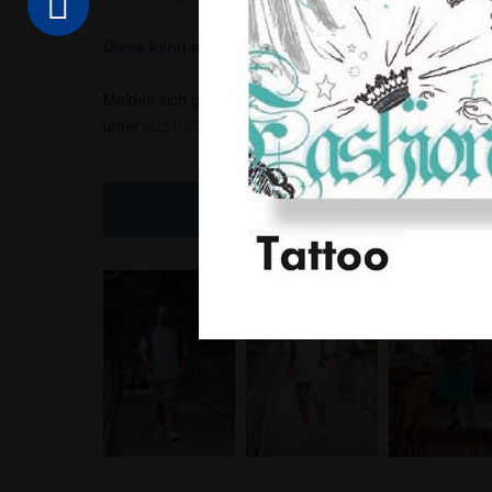
Diese kann in jeder unserer Filialen im Münsterland 
Melden sich gern per E-Mail unter
info@sanitaetshaus-
unter
0251/55011
an.
Kontakt & Rezept online ein