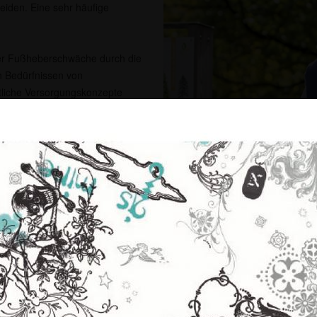
leiden. Eine sehr häufige
iner Fußheberschwäche durch die
en Bedürfnissen von
itliche Versorgungskonzepte
nd.
ller Elektrostimulation großes
enstimulator Bioness L300
hebemuskulatur über die
 auch für Patienten mit
 oder bei infantiler
über, was für sie persönlich
Bioness L300 Go
iner unverbindlichen
lator auszuprobieren.