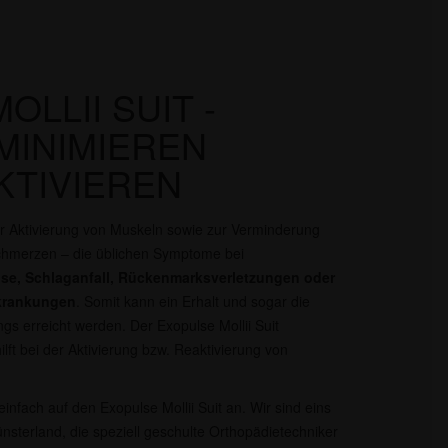
LLII SUIT -
MINIMIEREN
KTIVIEREN
r Aktivierung von Muskeln sowie zur Verminderung
chmerzen – die üblichen Symptome bei
rose, Schlaganfall, Rückenmarksverletzungen oder
rkrankungen
. Somit kann ein Erhalt und sogar die
 erreicht werden. Der Exopulse Mollii Suit
lft bei der Aktivierung bzw. Reaktivierung von
infach auf den Exopulse Mollii Suit an. Wir sind eins
sterland, die speziell geschulte Orthopädietechniker