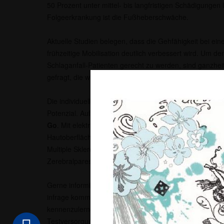
50 Prozent unter mittel- bis langfristigen Schädigungen 
Folgeerkrankung ist die Fußheberschwäche.
Aktuelle Studien belegen, dass die Gehfähigkeit bei e
frühzeitige Mobilisation deutlich verbessert wird. Um d
Schlaganfall-Patienten gerecht zu werden, sind ganzhe
gefragt, die wissenschaftlich gesichert und nachhaltig si
Die individuell gefertigten Orthesen bieten mit funktione
Potenzial. Auf dieser Technologie basiert der
Oberfläch
Go
. Mit elektrischen Impulsen aktiviert dieser die Fuß
Hautoberfläche des Unterschenkels. Dieses System kann
Multiple Sklerose (MS), nach einem Schädel-Hirn-Trauma
Zerebralparese angewendet werden.
Gerne informieren wir Sie und geben einen Überblick dar
infrage kommt. Um die innovative Funktionsweise des 
kennenzulernen, haben Sie die Möglichkeit, selbst an e
Testversorgung teilzunehmen und den Oberflächenstimu