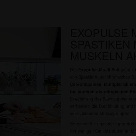
EXOPULSE MO
SPASTIKEN 
MUSKELN A
Der
Exopulse Mollii Suit
dient zu
von Spastiken und chronischen S
Cerebralparese, Multipler Skle
bei anderen neurologischen E
Erweiterung des Bewegungsumfangs
verbessert die Durchblutung und hi
verschiedenen Muskelgruppen.
Sprechen Sie uns oder Ihren Arzt e
der wenigen Sanitätshäuser im Mün