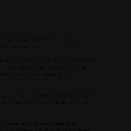
s Hilfsmittel, das der Wiederherstellung verloren
gungsapparats dient.
opädietechnikermeistern und –gesellen fertigt für Sie
lle Körperregionen. Die Fertigung von individuell
aller Regel nach einem präzise erstellten
 unserer modern ausgestatteten Werkstatt. In einer
nd Funktion der im Rohbau gefertigten Orthese
Sie dann Ihr Unikat einer handwerklich
r Sie angefertigt wurde. Made im Münsterland!