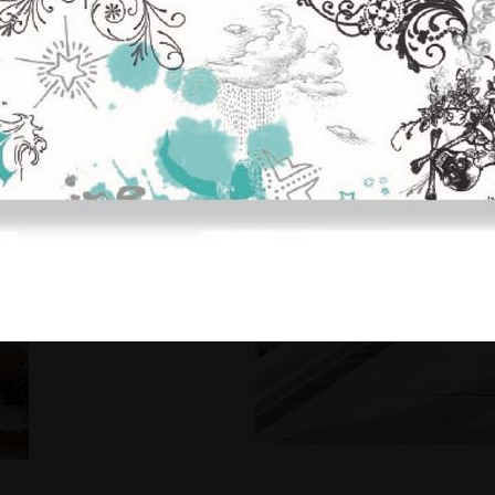
stattfinden.
gaeher.de
oder rufen Sie uns
reichen