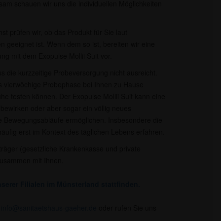
am schauen wir uns die individuellen Möglichkeiten
t prüfen wir, ob das Produkt für Sie laut
n geeignet ist. Wenn dem so ist, bereiten wir eine
ng mit dem Exopulse Mollii Suit vor.
ss die kurzzeitige Probeversorgung nicht ausreicht.
bis vierwöchige Probephase bei Ihnen zu Hause
uhe testen können. Der Exopulse Mollii Suit kann eine
 bewirken oder aber sogar ein völlig neues
re Bewegungsabläufe ermöglichen. Insbesondere die
ufig erst im Kontext des täglichen Lebens erfahren.
räger (gesetzliche Krankenkasse und private
zusammen mit Ihnen.​
serer Filialen im Münsterland stattfinden.
r
info@sanitaetshaus-gaeher.de
oder rufen Sie uns