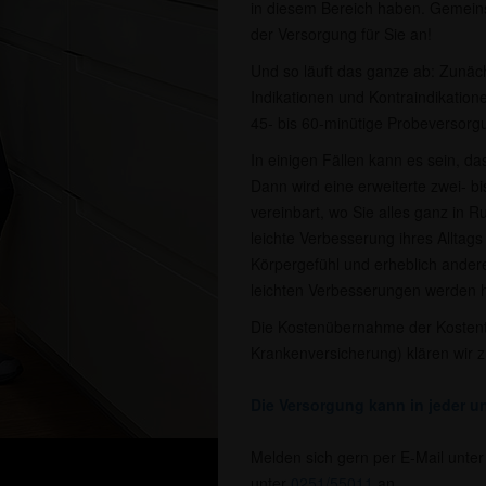
in diesem Bereich haben. Gemeins
der Versorgung für Sie an!
Und so läuft das ganze ab: Zunächs
Indikationen und Kontraindikatione
45- bis 60-minütige Probeversorgu
In einigen Fällen kann es sein, da
Dann wird eine erweiterte zwei- 
vereinbart, wo Sie alles ganz in R
leichte Verbesserung ihres Alltags
Körpergefühl und erheblich ande
leichten Verbesserungen werden hä
Die Kostenübernahme der Kostent
Krankenversicherung) klären wir 
Die Versorgung kann in jeder un
Melden sich gern per E-Mail unte
unter
0251/55011
an.